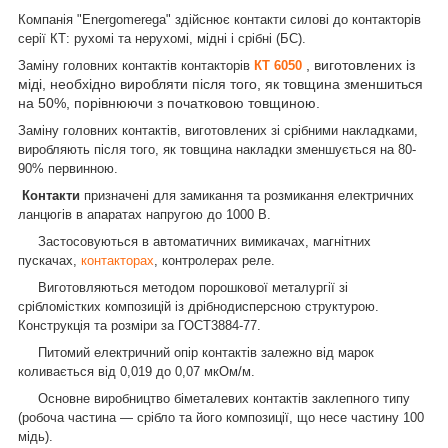
Компанія "Energomerega" здійснює контакти силові до контакторів
серії КТ: рухомі та нерухомі, мідні і срібні (БС).
, виготовлених із
Заміну головних контактів контакторів
КТ 6050
міді, необхідно виробляти після того, як товщина зменшиться
на 50%, порівнюючи з початковою товщиною.
Заміну головних контактів, виготовлених зі срібними накладками,
виробляють після того, як товщина накладки зменшується на 80-
90% первинною.
Контакти
призначені для замикання та розмикання електричних
ланцюгів в апаратах напругою до 1000 В.
Застосовуються в автоматичних вимикачах, магнітних
пускачах,
контакторах
, контролерах реле.
Виготовляються методом порошкової металургії зі
срібломістких композицій із дрібнодисперсною структурою.
Конструкція та розміри за ГОСТ3884-77.
Питомий електричний опір контактів залежно від марок
коливається від 0,019 до 0,07 мкОм/м.
Основне виробництво біметалевих контактів заклепного типу
(робоча частина — срібло та його композиції, що несе частину 100
мідь).