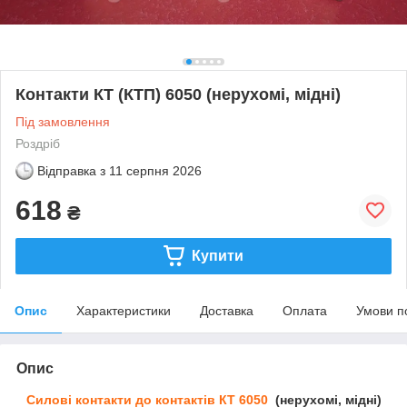
Контакти КТ (КТП) 6050 (нерухомі, мідні)
Під замовлення
Роздріб
Відправка з
11 серпня 2026
618
₴
Купити
Опис
Характеристики
Доставка
Оплата
Умови п
Опис
Силові контакти до контактів КТ 6050
(нерухомі, мідні)