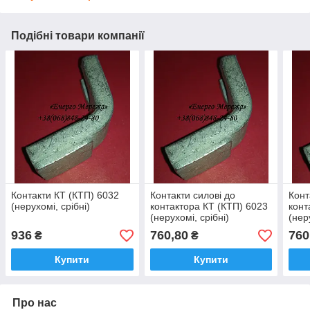
Подібні товари компанії
Контакти КТ (КТП) 6032
Контакти силові до
Конт
(нерухомі, срібні)
контактора КТ (КТП) 6023
конт
(нерухомі, срібні)
(нер
936
760,80
760
₴
₴
Купити
Купити
Про нас