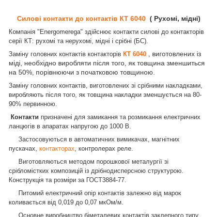
Силові контакти до контактів КТ 6040
( Рухомі, мідні)
Компанія "Energomerega" здійснює контакти силові до контакторів
серії КТ: рухомі та нерухомі, мідні і срібні (БС).
, виготовлених із
Заміну головних контактів контакторів
КТ 6040
міді, необхідно виробляти після того, як товщина зменшиться
на 50%, порівнюючи з початковою товщиною.
Заміну головних контактів, виготовлених зі срібними накладками,
виробляють після того, як товщина накладки зменшується на 80-
90% первинною.
Контакти
призначені для замикання та розмикання електричних
ланцюгів в апаратах напругою до 1000 В.
Застосовуються в автоматичних вимикачах, магнітних
пускачах,
контакторах
, контролерах реле.
Виготовляються методом порошкової металургії зі
срібломістких композицій із дрібнодисперсною структурою.
Конструкція та розміри за ГОСТ3884-77.
Питомий електричний опір контактів залежно від марок
коливається від 0,019 до 0,07 мкОм/м.
Основне виробництво біметалевих контактів заклепного типу