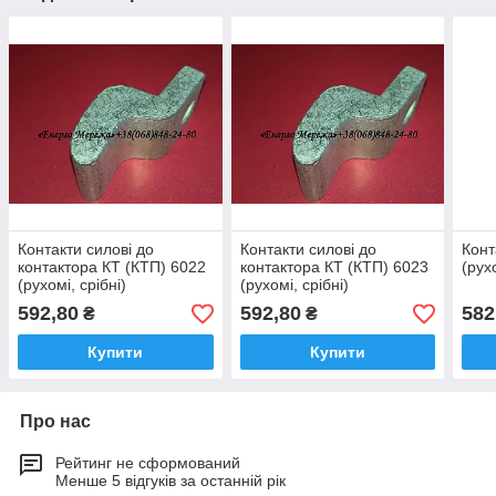
Контакти силові до
Контакти силові до
Конт
контактора КТ (КТП) 6022
контактора КТ (КТП) 6023
(рух
(рухомі, срібні)
(рухомі, срібні)
592,80
592,80
582
₴
₴
Купити
Купити
Про нас
Рейтинг не сформований
Менше 5 відгуків за останній рік