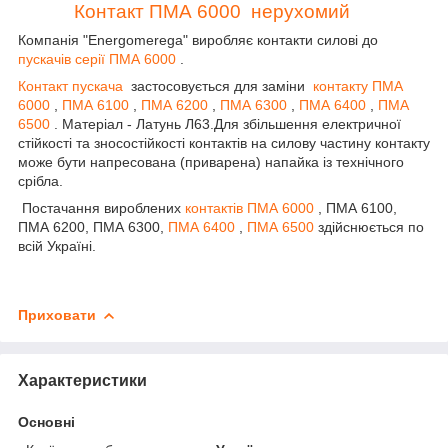
Контакт ПМА 6000 нерухомий
Компанія "Energomerega" виробляє контакти силові до
пускачів серії ПМА 6000
.
Контакт пускача
застосовується для заміни
контакту ПМА
6000
,
ПМА 6100
,
ПМА 6200
,
ПМА 6300
,
ПМА 6400
,
ПМА
6500
. Матеріал - Латунь Л63.Для збільшення електричної
стійкості та зносостійкості контактів на силову частину контакту
може бути напресована (приварена) напайка із технічного
срібла.
Постачання вироблених
контактів ПМА 6000
, ПМА 6100,
ПМА 6200, ПМА 6300,
ПМА 6400
,
ПМА 6500
здійснюється по
всій Україні.
Приховати
Характеристики
Основні