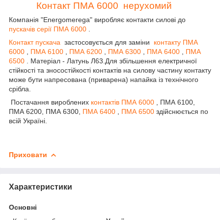
Контакт ПМА 6000 нерухомий
Компанія "Energomerega" виробляє контакти силові до
пускачів серії ПМА 6000
.
Контакт пускача
застосовується для заміни
контакту ПМА
6000
,
ПМА 6100
,
ПМА 6200
,
ПМА 6300
,
ПМА 6400
,
ПМА
6500
. Матеріал - Латунь Л63.Для збільшення електричної
стійкості та зносостійкості контактів на силову частину контакту
може бути напресована (приварена) напайка із технічного
срібла.
Постачання вироблених
контактів ПМА 6000
, ПМА 6100,
ПМА 6200, ПМА 6300,
ПМА 6400
,
ПМА 6500
здійснюється по
всій Україні.
Приховати
Характеристики
Основні