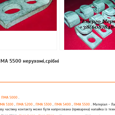
МА 5500 нерухомі,срібні
ії ПМА 5000
.
МА 5100
,
ПМА 5200
,
ПМА 5300
,
ПМА 5400
,
ПМА 5500
. Матеріал - Л
ову частину контакту може бути напресована (приварена) напайка із техн