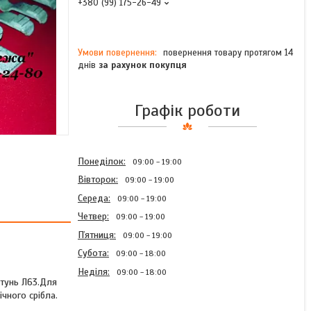
+380 (99) 175-26-49
повернення товару протягом 14
днів
за рахунок покупця
Графік роботи
Понеділок
09:00
19:00
Вівторок
09:00
19:00
Середа
09:00
19:00
Четвер
09:00
19:00
Пʼятниця
09:00
19:00
Субота
09:00
18:00
Неділя
09:00
18:00
атунь Л63.Для
ічного срібла.