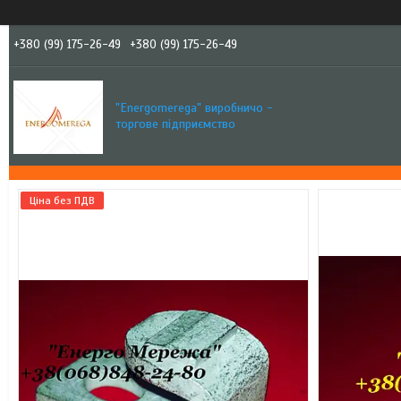
+380 (99) 175-26-49
+380 (99) 175-26-49
"Еnergomerega" виробничо -
торгове підприємство
Ціна без ПДВ