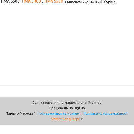
, ПМА 5300,
ПМА 5400
,
ПМА 5500
здійснюється по всій Україні.
Сайт створений на маркетплейсі
Prom.ua
Продавець на Bigl.ua
"Енерго Мережа" |
Поскаржитися на контент
|
Політика конфіденційності
Select Language
▼