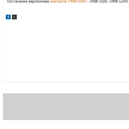
Постачання вироблених
контактів ПМА 5000
, ПМА 5100, ПМА 5200