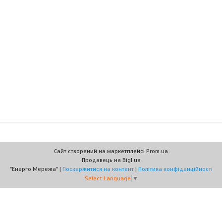
Сайт створений на маркетплейсі
Prom.ua
Продавець на Bigl.ua
"Енерго Мережа" |
Поскаржитися на контент
|
Політика конфіденційності
Select Language
▼