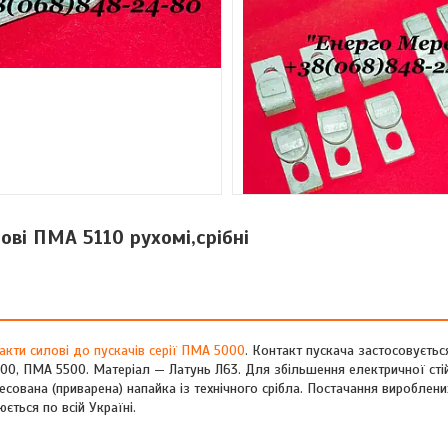
ові ПМА 5110 рухомі,срібні
акти силові до пускачів серії ПМА 5000
. Контакт пускача застосовуєтьс
, ПМА 5500. Матеріал — Латунь Л63. Для збільшення електричної стій
есована (приварена) напайка із технічного срібла. Постачання вироблен
ться по всій Україні.