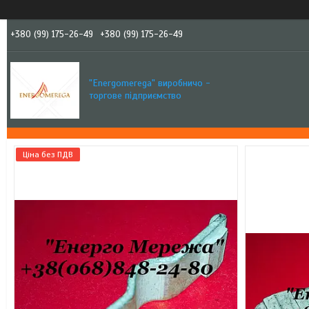
+380 (99) 175-26-49
+380 (99) 175-26-49
"Еnergomerega" виробничо -
торгове підприємство
Ціна без ПДВ