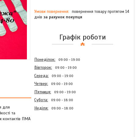
повернення товару протягом 14
днів
за рахунок покупця
Графік роботи
Понеділок
09:00
19:00
Вівторок
09:00
19:00
Середа
09:00
19:00
Четвер
09:00
19:00
Пʼятниця
09:00
19:00
Субота
09:00
18:00
я для
Неділя
09:00
18:00
кості та
их контактів ПМА