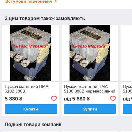
Всі умови повернення
З цим товаром також замовляють
Пускач магнітний ПМА
Пускач магнітний ПМА
Пуск
5102 380В
5100 380В нереверсивний
5100
5 880
5 880
₴
від
₴
від
Купити
Купити
Подібні товари компанії