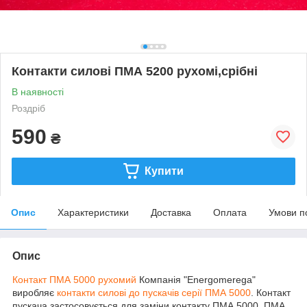
Контакти силові ПМА 5200 рухомі,срібні
В наявності
Роздріб
590
₴
Купити
Опис
Характеристики
Доставка
Оплата
Умови п
Опис
Контакт ПМА 5000 рухомий
Компанія "Energomerega"
виробляє
контакти силові до пускачів серії ПМА 5000
. Контакт
пускача застосовується для заміни контакту ПМА 5000, ПМА