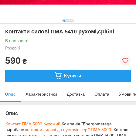
Контакти силові ПМА 5410 рухомі,срібні
В наявності
Роздріб
590
₴
Купити
Опис
Характеристики
Доставка
Оплата
Умови п
Опис
Контакт ПМА 5000 рухомий
Компанія "Energomerega"
виробляє
контакти силові до пускачів серії ПМА 5000
. Контакт
пускача застосовується для заміни контакту ПМА 5000, ПМА