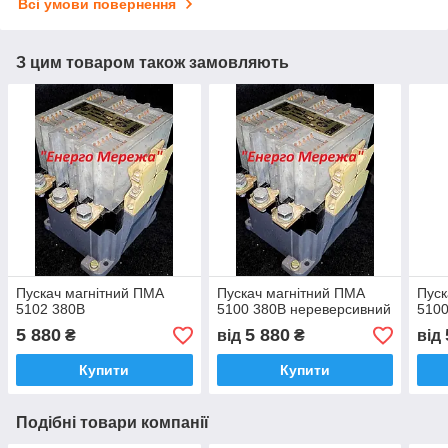
Всі умови повернення
З цим товаром також замовляють
Пускач магнітний ПМА
Пускач магнітний ПМА
Пуск
5102 380В
5100 380В нереверсивний
5100
5 880
5 880
₴
від
₴
від
Купити
Купити
Подібні товари компанії