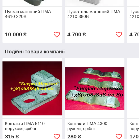
Пускач магнітний ПМА
Пускатель магнітний ПМА
Пуск
4610 220В
4210 380В
4210
10 000
4 700
4 7
₴
₴
Подібні товари компанії
Контакти ПМА 5110
Контакти ПМА 4300
Конт
нерухомі,срібні
рухомі, срібні
неру
315
280
170
₴
₴