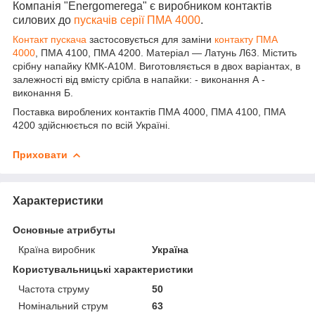
Компанія "Energomerega" є виробником контактів
силових до
пускачів серії ПМА 4000
.
Контакт пускача
застосовується для заміни
контакту ПМА
4000
, ПМА 4100, ПМА 4200. Матеріал — Латунь Л63. Містить
срібну напайку КМК-А10М. Виготовляється в двох варіантах, в
залежності від вмісту срібла в напайки: - виконання А -
виконання Б.
Поставка вироблених контактів ПМА 4000, ПМА 4100, ПМА
4200 здійснюється по всій Україні.
Приховати
Характеристики
Основные атрибуты
Країна виробник
Україна
Користувальницькі характеристики
Частота струму
50
Номінальний струм
63