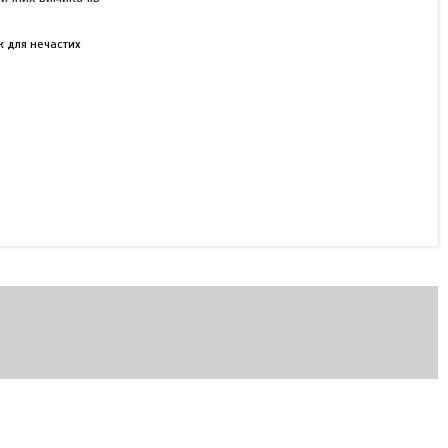
Автоматичний вимикач А
3134 200А
ж для нечастих
В наявності
7 000 ₴
КУПИТИ