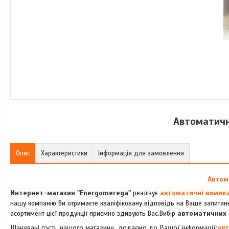
Автоматичн
Опис
Характеристики
Інформація для замовлення
Автом
Интернет-магазин "Energomerega"
автоматичні вимикач
реалізує
нашу компанію Ви отримаєте кваліфіковану відповідь на Ваше запитан
автоматичних 
асортимент цієї продукції приємно здивують Вас.Вибір
Шанувані гості нашого магазину додаємо до Вашої інформації:
авт