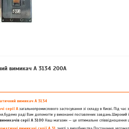
ий вимикач А 3134 200А
атичний вимикач А 3134
і серії А
.
загальнопромислового застосування зі складу в Києві
Під час 
ня,будемо раді Вам допомогти у виконанні поставлених завдань.Широкий і
вимикачів серії А 3100
Наш магазин — це оптимальне співвідношення ці
оматичні вимикачі серії А 31
зняті з виробництва.Постачання автомат