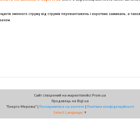
югів змінного струму від струмів перевантажень і коротких замикань, а тако
вачем.
Сайт створений на маркетплейсі
Prom.ua
Продавець на Bigl.ua
"Енерго Мережа" |
Поскаржитися на контент
|
Політика конфіденційності
Select Language
▼