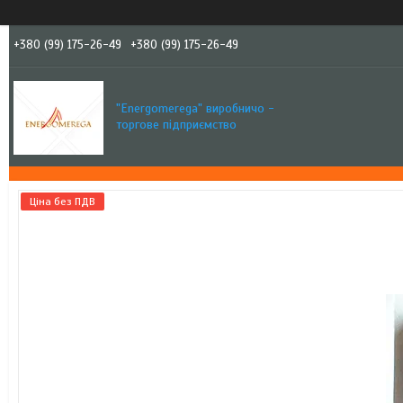
+380 (99) 175-26-49
+380 (99) 175-26-49
"Еnergomerega" виробничо -
торгове підприємство
Ціна без ПДВ