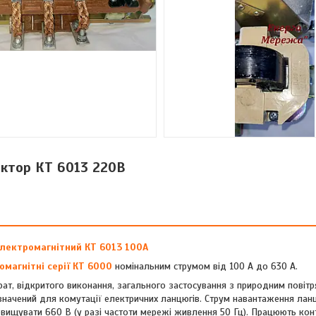
ктор КТ 6013 220В
лектромагнітний КТ 6013 100А
омагнітні серії КТ 6000
номінальним струмом від 100 А до 630 А.
т, відкритого виконання, загального застосування з природним повіт
значений для комутації електричних ланцюгів. Струм навантаження ланц
ревищувати 660 В (у разі частоти мережі живлення 50 Гц). Працюють кон