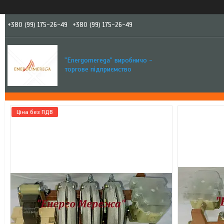
+380 (99) 175-26-49
+380 (99) 175-26-49
"Еnergomerega" виробничо -
торгове підприємство
Ціна без ПДВ