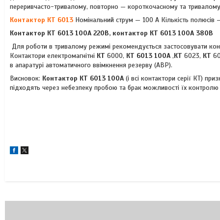
переривчасто-тривалому, повторно — короткочасному та тривалому
Контактор КТ 6013
Номінальний струм — 100 А Кількість полюсів —
Контактор КТ 6013 100А 220В, контактор КТ 6013 100А 380В
Для роботи в тривалому режимі рекомендується застосовувати конт
Контактори електромагнітні
КТ
6000,
КТ 6013 100А
,
КТ
6023,
КТ
6
в апаратурі автоматичного ввімкнення резерву (АВР).
Висновок:
Контактор КТ 6013 100А
(і всі контактори серії КТ) пр
підходять через небезпеку пробою та брак можливості їх контролю н