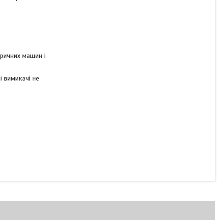
Контактор КТ 6013 220В
ричних машин і
Готово до відправки
4 800 ₴
і вимикачі не
КУПИТИ