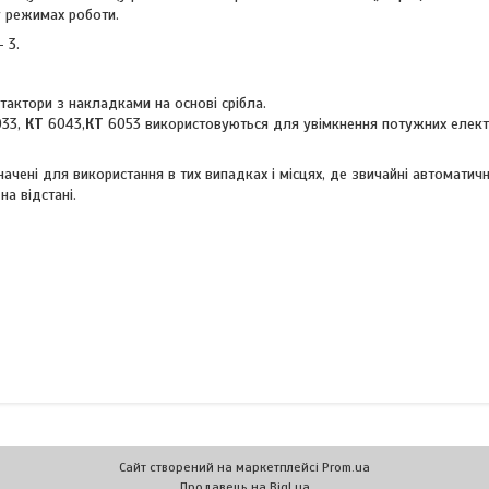
 режимах роботи.
 3.
актори з накладками на основі срібла.
033,
КТ
6043,
КТ
6053 використовуються для увімкнення потужних елект
изначені для використання в тих випадках і місцях, де звичайні автоматичн
а відстані.
Сайт створений на маркетплейсі
Prom.ua
Продавець на Bigl.ua