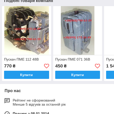
Подібні товари компанії
Пускач ПМЕ 112 48В
Пускач ПМЕ 071 36В
Пуск
770
450
1 5
₴
₴
Купити
Купити
Про нас
Рейтинг не сформований
Менше 5 відгуків за останній рік
Працює з 08.01.2014