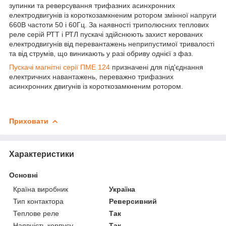
зупинки та реверсування трифазних асинхронних
електродвигунів із короткозамкненим ротором змінної напруги
660В частоти 50 і 60Гц. За наявності триполюсних теплових
реле серій РТТ і РТЛ пускачі здійснюють захист керованих
електродвигунів від перевантажень неприпустимої тривалості
та від струмів, що виникають у разі обриву однієї з фаз.
Пускачі магнітні серії ПМЕ 124
призначені для під'єднання
електричних навантажень, переважно трифазних
асинхронних двигунів із короткозамкненим ротором.
Приховати
Характеристики
Основні
Країна виробник
Україна
Тип контактора
Реверсивний
Теплове реле
Так
Наявність корпусу
Так