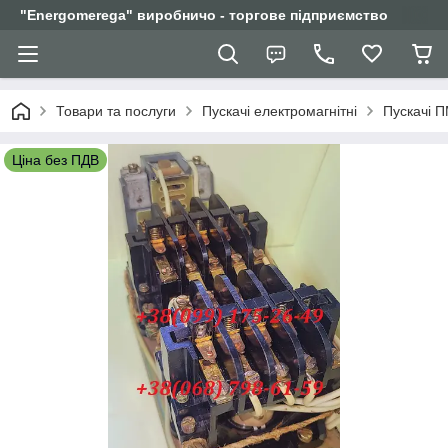
"Еnergomerega" виробничо - торгове підприємство
Товари та послуги
Пускачі електромагнітні
Пускачі 
Ціна без ПДВ