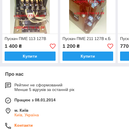
Пускач ПМЕ 113 127В
Пускач ПМЕ 211 127В к.Б
Пуск
1 400
1 200
770
₴
₴
Купити
Купити
Про нас
Рейтинг не сформований
Менше 5 відгуків за останній рік
Працює з 08.01.2014
м. Київ
Київ, Україна
Контакти