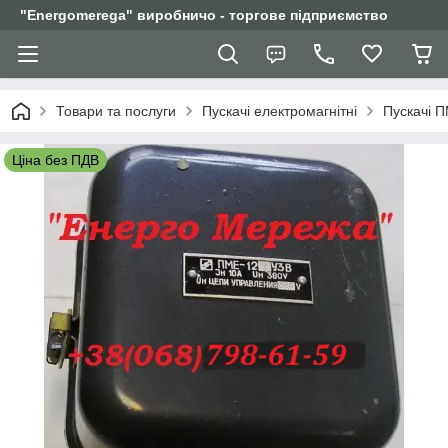
"Еnergomerega" виробничо - торгове підприємство
Товари та послуги
Пускачі електромагнітні
Пускачі 
Ціна без ПДВ