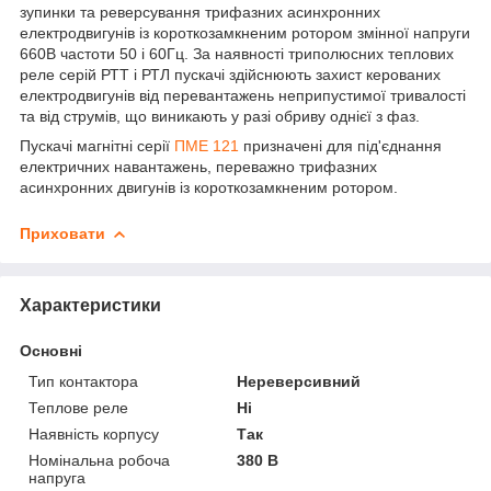
зупинки та реверсування трифазних асинхронних
електродвигунів із короткозамкненим ротором змінної напруги
660В частоти 50 і 60Гц. За наявності триполюсних теплових
реле серій РТТ і РТЛ пускачі здійснюють захист керованих
електродвигунів від перевантажень неприпустимої тривалості
та від струмів, що виникають у разі обриву однієї з фаз.
Пускачі магнітні серії
ПМЕ 121
призначені для під'єднання
електричних навантажень, переважно трифазних
асинхронних двигунів із короткозамкненим ротором.
Приховати
Характеристики
Основні
Тип контактора
Нереверсивний
Теплове реле
Ні
Наявність корпусу
Так
Номінальна робоча
380 В
напруга