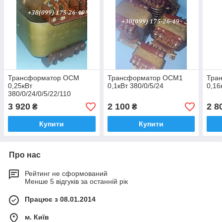
Трансформатор ОСМ
Трансформатор ОСМ1
Тра
0,25кВт
0,1кВт 380/0/5/24
0,16
380/0/24/0/5/22/110
3 920
2 100
2 8
₴
₴
Купити
Купити
Про нас
Рейтинг не сформований
Менше 5 відгуків за останній рік
Працює з 08.01.2014
м. Київ