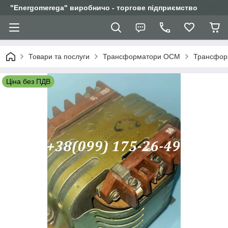
"Еnergomerega" виробничо - торгове підприємство
Товари та послуги
Трансформатори ОСМ
Трансформ
Ціна без ПДВ