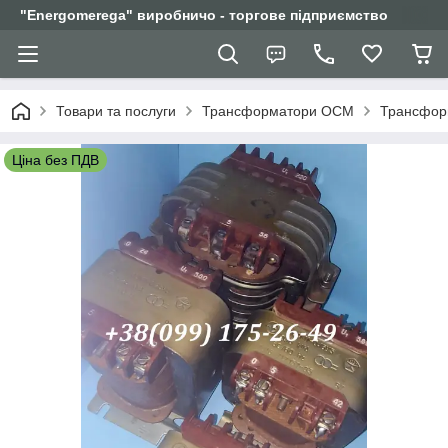
"Еnergomerega" виробничо - торгове підприємство
Товари та послуги
Трансформатори ОСМ
Трансформ
Ціна без ПДВ