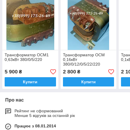
Трансформатор ОСМ1
Трансформатор ОСМ
Тра
0,63кВт 380/0/5/220
0,16кВт
0,1к
380/0/12/0/5/22/220
5 900
2 800
2 1
₴
₴
Купити
Купити
Про нас
Рейтинг не сформований
Менше 5 відгуків за останній рік
Працює з 08.01.2014