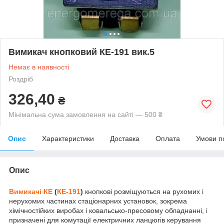
Вимикач кнопковий КЕ-191 вик.5
Немає в наявності
Роздріб
326,40
₴
Мінімальна сума замовлення на сайті — 500 ₴
Опис
Характеристики
Доставка
Оплата
Умови п
Опис
Вимикачі КЕ
(
КЕ-191
)
кнопкові розміщуються на рухомих і
нерухомих частинах стаціонарних установок, зокрема
хімічностійких виробах і ковальсько-пресовому обладнанні, і
призначені для комутації електричних ланцюгів керування