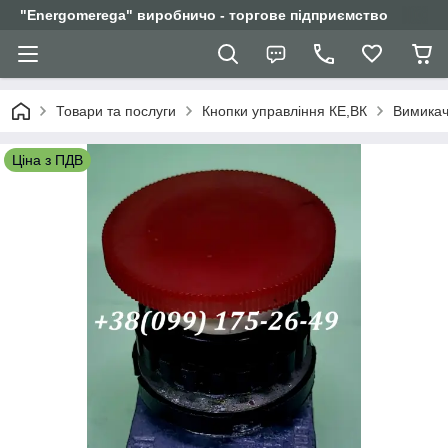
"Еnergomerega" виробничо - торгове підприємство
Товари та послуги
Кнопки управління КЕ,ВК
Вимикач
Ціна з ПДВ