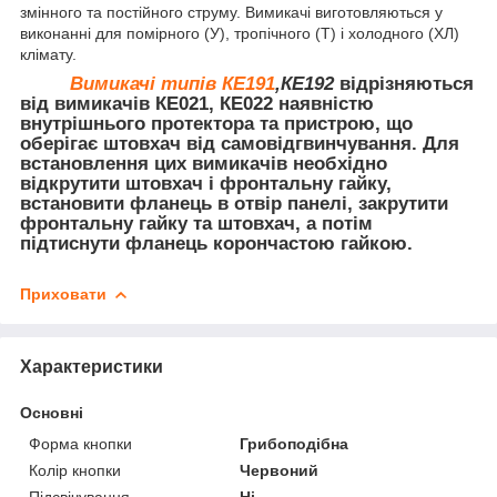
змінного та постійного струму. Вимикачі виготовляються у
виконанні для помірного (У), тропічного (Т) і холодного (ХЛ)
клімату.
Вимикачі типів КЕ191
,КЕ192
відрізняються
від вимикачів КЕ021, КЕ022 наявністю
внутрішнього протектора та пристрою, що
оберігає штовхач від самовідгвинчування. Для
встановлення цих вимикачів необхідно
відкрутити штовхач і фронтальну гайку,
встановити фланець в отвір панелі, закрутити
фронтальну гайку та штовхач, а потім
підтиснути фланець корончастою гайкою.
Приховати
Характеристики
Основні
Форма кнопки
Грибоподібна
Колір кнопки
Червоний
Підсвічування
Ні