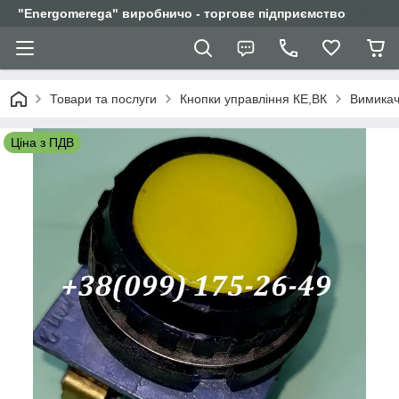
"Еnergomerega" виробничо - торгове підприємство
Товари та послуги
Кнопки управління КЕ,ВК
Вимикач
Ціна з ПДВ