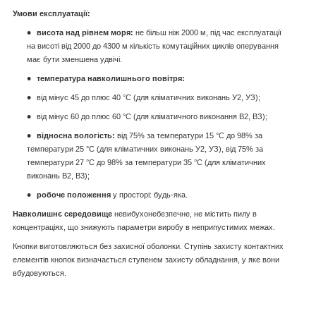
Умови експлуатації:
висота над рівнем моря:
не більш ніж 2000 м, під час експлуатації
на висоті від 2000 до 4300 м кількість комутаційних циклів оперування
має бути зменшена удвічі.
температура навколишнього повітря:
від мінус 45 до плюс 40 °C (для кліматичних виконань У2, УЗ);
від мінус 60 до плюс 60 °C (для кліматичного виконання В2, ВЗ);
відносна вологість:
від 75% за температури 15 °C до 98% за
температури 25 °C (для кліматичних виконань У2, УЗ), від 75% за
температури 27 °C до 98% за температури 35 °C (для кліматичних
виконань В2, В3);
робоче положення
у просторі: будь-яка.
Навколишнє середовище
невибухонебезпечне, не містить пилу в
концентраціях, що знижують параметри виробу в неприпустимих межах.
Кнопки виготовляються без захисної оболонки. Ступінь захисту контактних
елементів кнопок визначається ступенем захисту обладнання, у яке вони
вбудовуються.