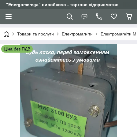
"Еnergomerega" виробничо - торгове підприємство
Товари та послуги
Електромагніти
Електромагніти М
Ціна без ПДВ