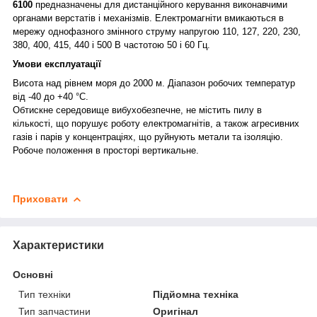
6100
предназначены для дистанційного керування виконавчими
органами верстатів і механізмів. Електромагніти вмикаються в
мережу однофазного змінного струму напругою 110, 127, 220, 230,
380, 400, 415, 440 і 500 В частотою 50 і 60 Гц.
Умови експлуатації
Висота над рівнем моря до 2000 м. Діапазон робочих температур
від -40 до +40 °C.
Обтискне середовище вибухобезпечне, не містить пилу в
кількості, що порушує роботу електромагнітів, а також агресивних
газів і парів у концентраціях, що руйнують метали та ізоляцію.
Робоче положення в просторі вертикальне.
Приховати
Характеристики
Основні
Тип техніки
Підйомна техніка
Тип запчастини
Оригінал