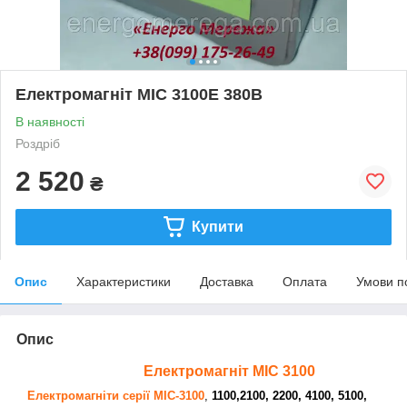
Електромагніт МІС 3100Е 380В
В наявності
Роздріб
2 520
₴
Купити
Опис
Характеристики
Доставка
Оплата
Умови п
Опис
Електромагніт МІС 3100
Електромагніти серії МІС-
3100
,
1
100,2100, 2200, 4100, 5100,