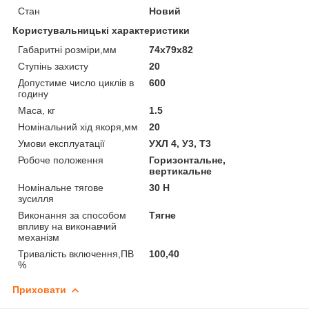
Стан
Новий
Користувальницькі характеристики
Габаритні розміри,мм
74х79х82
Ступінь захисту
20
Допустиме число циклів в
600
годину
Маса, кг
1.5
Номінальний хід якоря,мм
20
Умови експлуатації
УХЛ 4, У3, Т3
Робоче положення
Горизонтальне,
вертикальне
Номінальне тягове
30 Н
зусилля
Виконання за способом
Тягне
впливу на виконавчий
механізм
Тривалість включення,ПВ
100,40
%
Приховати