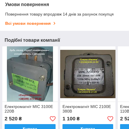
Умови повернення
Повернення товару впродовж 14 днів за рахунок покупця
Всі умови повернення
Подібні товари компанії
Електромагніт МІС 3100Е
Електромагніт МІС 2100Е
Елек
220В
380В
110
2 520
1 100
2 5
₴
₴
Купити
Купити