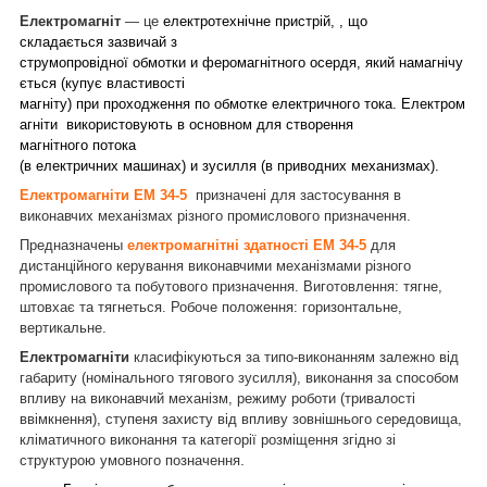
Електромагніт
— це
електротехнічне пристрій, , що
складається зазвичай з
струмопровідної обмотки и феромагнітного осердя, який намагнічу
ється (купує властивості
магніту) при проходження по обмотке електричного тока. Електром
агніти використовують в основном для створення
магнітного потока
(в електричних машинах) и зусилля (в приводних механизмах).
Електромагніти ЕМ 34-5
призначені для застосування в
виконавчих механізмах різного промислового призначення.
Предназначены
електромагнітні здатності ЕМ 34-5
для
дистанційного керування виконавчими механізмами різного
промислового та побутового призначення. Виготовлення: тягне,
штовхає та тягнеться. Робоче положення: горизонтальне,
вертикальне.
Електромагніти
класифікуються за типо-виконанням залежно від
габариту (номінального тягового зусилля), виконання за способом
впливу на виконавчий механізм, режиму роботи (тривалості
ввімкнення), ступеня захисту від впливу зовнішнього середовища,
кліматичного виконання та категорії розміщення згідно зі
.
структурою умовного позначення