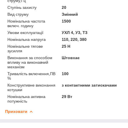
струму,Гц
Ступінь захисту
20
Вид струму
Змінний
Номінальна частота
1500
включ. годину
Умови експлуатації
УХЛ 4, У3, Т3
Номінальна напруга
110, 220, 380
Номінальне тягове
25 Н
зусилля
Виконання за способом
Штовхає
впливу на виконавчий
механізм
Тривалість включення,ПВ
100
%
Конструктивне виконання
з контактними затискачами
котушки
Номінальна активна
29 Вт
потужність
Приховати