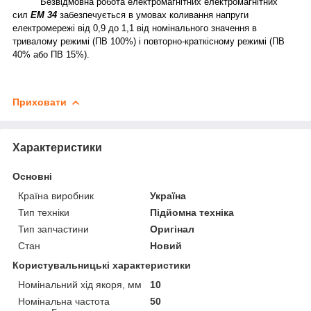
Безвідмовна робота електромагнітних електромагнітних
сил
ЕМ 34
забезпечується в умовах коливання напруги
електромережі від 0,9 до 1,1 від номінального значення в
тривалому режимі (ПВ 100%) і повторно-краткісному режимі (ПВ
40% або ПВ 15%).
Приховати
Характеристики
Основні
Країна виробник
Україна
Тип техніки
Підйомна техніка
Тип запчастини
Оригінал
Стан
Новий
Користувальницькі характеристики
Номінальний хід якоря, мм
10
Номінальна частота
50