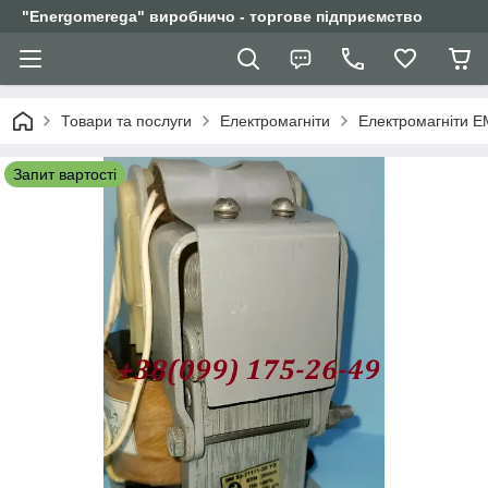
"Еnergomerega" виробничо - торгове підприємство
Товари та послуги
Електромагніти
Електромагніти Е
Запит вартості