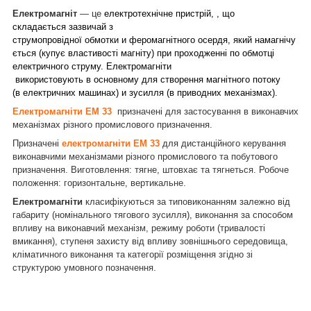
Електромагніт
— це
електротехнічне пристрій, , що
складається зазвичай з
струмопровідної обмотки и феромагнітного осердя, який намагнічу
ється (купує властивості магніту) при проходженні по обмотці
електричного струму. Електромагніти
використовують в основному для створення магнітного потоку
(в електричних машинах) и зусилля (в приводних механізмах).
Електромагніти ЕМ 33
призначені для застосування в виконавчих
механізмах різного промислового призначення.
Призначені
електромагніти ЕМ 33
для дистанційного керування
виконавчими механізмами різного промислового та побутового
призначення. Виготовлення: тягне, штовхає та тягнеться. Робоче
положення: горизонтальне, вертикальне.
Електромагніти
класифікуються за типовиконанням залежно від
габариту (номінального тягового зусилля), виконання за способом
впливу на виконавчий механізм, режиму роботи (тривалості
вмикання), ступеня захисту від впливу зовнішнього середовища,
кліматичного виконання та категорії розміщення згідно зі
.
структурою умовного позначення