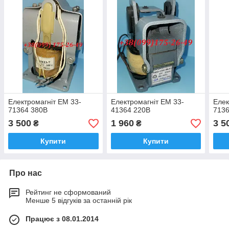
Електромагніт ЕМ 33-
Електромагніт ЕМ 33-
Елек
71364 380В
41364 220В
713
3 500
1 960
3 5
₴
₴
Купити
Купити
Про нас
Рейтинг не сформований
Менше 5 відгуків за останній рік
Працює з 08.01.2014