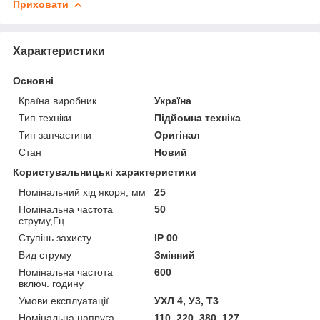
Приховати
Характеристики
Основні
Країна виробник
Україна
Тип техніки
Підйомна техніка
Тип запчастини
Оригінал
Стан
Новий
Користувальницькі характеристики
Номінальний хід якоря, мм
25
Номінальна частота
50
струму,Гц
Ступінь захисту
IP 00
Вид струму
Змінний
Номінальна частота
600
включ. годину
Умови експлуатації
УХЛ 4, У3, Т3
Номінальна напруга
110, 220, 380, 127