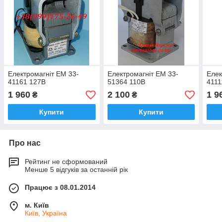
Електромагніт ЕМ 33-
Електромагніт ЕМ 33-
Елек
41161 127В
51364 110В
4111
1 960
2 100
1 9
₴
₴
Купити
Купити
Про нас
Рейтинг не сформований
Менше 5 відгуків за останній рік
Працює з 08.01.2014
м. Київ
Київ, Україна