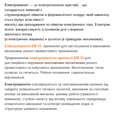
Електромагніт
— це
електротехнічне пристрій, , що
складається зазвичай з
струмопровідної обмотки и феромагнітного осердя, який намагнічу
ється (купує властивості
магніту) при проходження по обмотке електричного тока. Електром
агніти використовують в основном для створення
магнітного потока
(в електричних машинах) и зусилля (в приводних механизмах).
Електромагніти ЕМ 33
призначені для застосування в виконавчих
механізмах різного промислового призначення.
Предназначены
електромагнітні здатності ЕМ 33
для
дистанційного керування виконавчими механізмами різного
промислового та побутового призначення. Виготовлення: тягне,
штовхає та тягнеться. Робоче положення: горизонтальне,
вертикальне.
Електромагніти
класифікуються за типо-виконанням залежно від
габариту (номінального тягового зусилля), виконання за способом
впливу на виконавчий механізм, режиму роботи (тривалості
вмикання), ступеня захисту від впливу зовнішнього середовища,
кліматичного виконання та категорії розміщення згідно зі
.
структурою умовного позначення