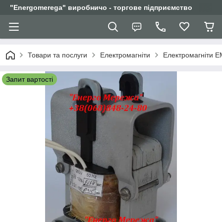
"Еnergomerega" виробничо - торгове підприємство
Товари та послуги
Електромагніти
Електромагніти Е
Запит вартості