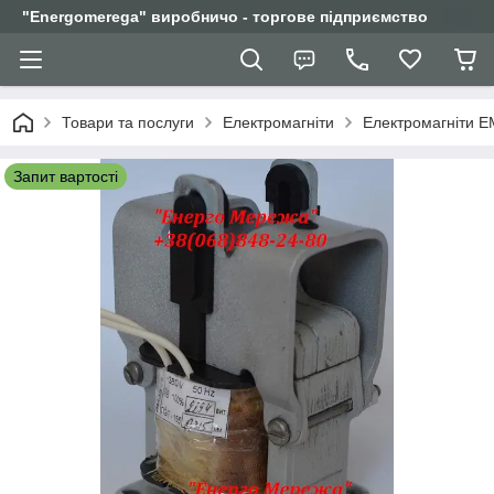
"Еnergomerega" виробничо - торгове підприємство
Товари та послуги
Електромагніти
Електромагніти Е
Запит вартості