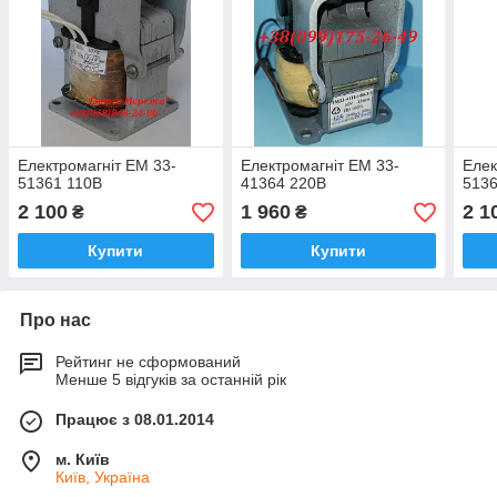
Електромагніт ЕМ 33-
Електромагніт ЕМ 33-
Елек
51361 110В
41364 220В
513
2 100
1 960
2 1
₴
₴
Купити
Купити
Про нас
Рейтинг не сформований
Менше 5 відгуків за останній рік
Працює з 08.01.2014
м. Київ
Київ, Україна