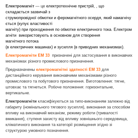
Електромагніт
— це
електротехнічне пристрій, , що
складається зазвичай з
струмопровідної обмотки и феромагнітного осердя, який намагнічу
ється (купує властивості
магніту) при проходження по обмотке електричного тока. Електром
агніти використовують в основном для створення
магнітного потока
(в електричних машинах) и зусилля (в приводних механизмах).
Електромагніти ЕМ 33
призначені для застосування в виконавчих
механізмах різного промислового призначення.
Предназначены
електромагнітні здатності ЕМ 33
для
дистанційного керування виконавчими механізмами різного
промислового та побутового призначення. Виготовлення: тягне,
штовхає та тягнеться. Робоче положення: горизонтальне,
вертикальне.
Електромагніти
класифікуються за типо-виконанням залежно від
габариту (номінального тягового зусилля), виконання за способом
впливу на виконавчий механізм, режиму роботи (тривалості
вмикання), ступеня захисту від впливу зовнішнього середовища,
кліматичного виконання та категорії розміщення згідно зі
.
структурою умовного позначення