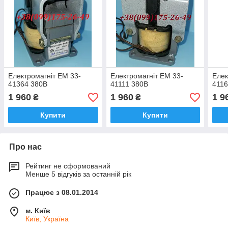
Електромагніт ЕМ 33-
Електромагніт ЕМ 33-
Елек
41364 380В
41111 380В
4116
1 960
1 960
1 9
₴
₴
Купити
Купити
Про нас
Рейтинг не сформований
Менше 5 відгуків за останній рік
Працює з 08.01.2014
м. Київ
Київ, Україна