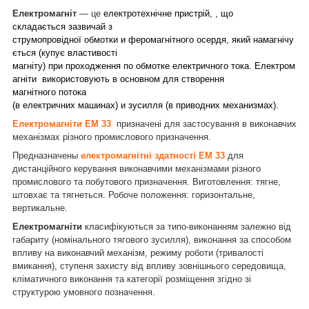
Електромагніт
— це
електротехнічне пристрій, , що
складається зазвичай з
струмопровідної обмотки и феромагнітного осердя, який намагнічу
ється (купує властивості
магніту) при проходження по обмотке електричного тока. Електром
агніти використовують в основном для створення
магнітного потока
(в електричних машинах) и зусилля (в приводних механизмах).
Електромагніти ЕМ 33
призначені для застосування в виконавчих
механізмах різного промислового призначення.
Предназначены
електромагнітні здатності ЕМ 33
для
дистанційного керування виконавчими механізмами різного
промислового та побутового призначення. Виготовлення: тягне,
штовхає та тягнеться. Робоче положення: горизонтальне,
вертикальне.
Електромагніти
класифікуються за типо-виконанням залежно від
габариту (номінального тягового зусилля), виконання за способом
впливу на виконавчий механізм, режиму роботи (тривалості
вмикання), ступеня захисту від впливу зовнішнього середовища,
кліматичного виконання та категорії розміщення згідно зі
.
структурою умовного позначення