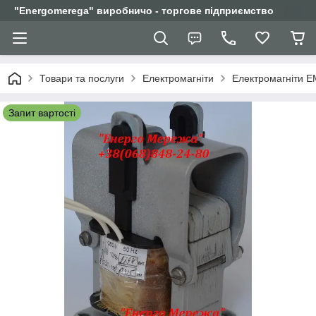
"Еnergomerega" виробничо - торгове підприємство
Товари та послуги
Електромагніти
Електромагніти Е
Запит вартості