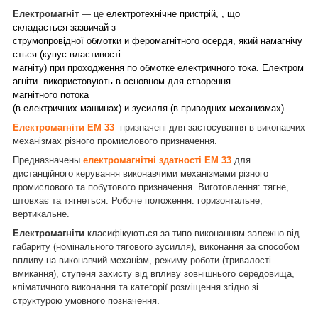
Електромагніт
— це
електротехнічне пристрій, , що
складається зазвичай з
струмопровідної обмотки и феромагнітного осердя, який намагнічу
ється (купує властивості
магніту) при проходження по обмотке електричного тока. Електром
агніти використовують в основном для створення
магнітного потока
(в електричних машинах) и зусилля (в приводних механизмах).
Електромагніти ЕМ 33
призначені для застосування в виконавчих
механізмах різного промислового призначення.
Предназначены
електромагнітні здатності ЕМ 33
для
дистанційного керування виконавчими механізмами різного
промислового та побутового призначення. Виготовлення: тягне,
штовхає та тягнеться. Робоче положення: горизонтальне,
вертикальне.
Електромагніти
класифікуються за типо-виконанням залежно від
габариту (номінального тягового зусилля), виконання за способом
впливу на виконавчий механізм, режиму роботи (тривалості
вмикання), ступеня захисту від впливу зовнішнього середовища,
кліматичного виконання та категорії розміщення згідно зі
.
структурою умовного позначення