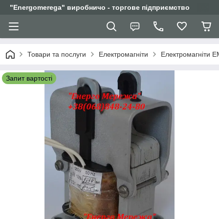
"Еnergomerega" виробничо - торгове підприємство
Товари та послуги
Електромагніти
Електромагніти Е
Запит вартості