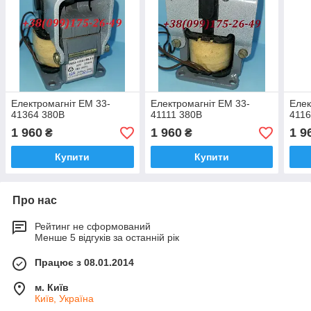
Електромагніт ЕМ 33-
Електромагніт ЕМ 33-
Елек
41364 380В
41111 380В
4116
1 960
1 960
1 9
₴
₴
Купити
Купити
Про нас
Рейтинг не сформований
Менше 5 відгуків за останній рік
Працює з 08.01.2014
м. Київ
Київ, Україна