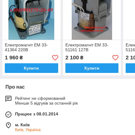
Електромагніт ЕМ 33-
Електромагніт ЕМ 33-
Елек
41364 220В
51161 127В
5116
1 960
2 100
2 1
₴
₴
Купити
Купити
Про нас
Рейтинг не сформований
Менше 5 відгуків за останній рік
Працює з 08.01.2014
м. Київ
Київ, Україна