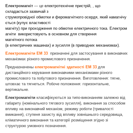
Електромагніт
— це
електротехнічне пристрій, , що
складається зазвичай з
струмопровідної обмотки и феромагнітного осердя, який намагнічу
ється (купує властивості
магніту) при проходження по обмотке електричного тока. Електром
агніти використовують в основном для створення
магнітного потока
(в електричних машинах) и зусилля (в приводних механизмах).
Електромагніти ЕМ 33
призначені для застосування в виконавчих
механізмах різного промислового призначення.
Предназначены
електромагнітні здатності ЕМ 33
для
дистанційного керування виконавчими механізмами різного
промислового та побутового призначення. Виготовлення: тягне,
штовхає та тягнеться. Робоче положення: горизонтальне,
вертикальне.
Електромагніти
класифікуються за типо-виконанням залежно від
габариту (номінального тягового зусилля), виконання за способом
впливу на виконавчий механізм, режиму роботи (тривалості
вмикання), ступеня захисту від впливу зовнішнього середовища,
кліматичного виконання та категорії розміщення згідно зі
.
структурою умовного позначення