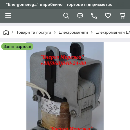
"Еnergomerega" виробничо - торгове підприємство
Товари та послуги
Електромагніти
Електромагніти Е
Запит вартості