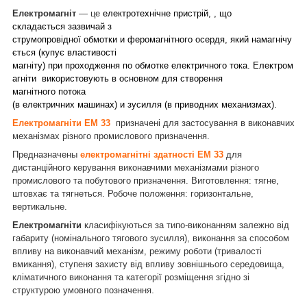
Електромагніт
— це
електротехнічне пристрій, , що
складається зазвичай з
струмопровідної обмотки и феромагнітного осердя, який намагнічу
ється (купує властивості
магніту) при проходження по обмотке електричного тока. Електром
агніти використовують в основном для створення
магнітного потока
(в електричних машинах) и зусилля (в приводних механизмах).
Електромагніти ЕМ 33
призначені для застосування в виконавчих
механізмах різного промислового призначення.
Предназначены
електромагнітні здатності ЕМ 33
для
дистанційного керування виконавчими механізмами різного
промислового та побутового призначення. Виготовлення: тягне,
штовхає та тягнеться. Робоче положення: горизонтальне,
вертикальне.
Електромагніти
класифікуються за типо-виконанням залежно від
габариту (номінального тягового зусилля), виконання за способом
впливу на виконавчий механізм, режиму роботи (тривалості
вмикання), ступеня захисту від впливу зовнішнього середовища,
кліматичного виконання та категорії розміщення згідно зі
.
структурою умовного позначення