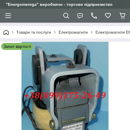
"Еnergomerega" виробничо - торгове підприємство
Товари та послуги
Електромагніти
Електромагніти Е
Запит вартості