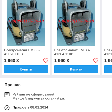
Електромагніт ЕМ 33-
Електромагніт ЕМ 33-
Елек
41161 110В
41364 110В
4131
1 960
1 960
1 9
₴
₴
Купити
Купити
Про нас
Рейтинг не сформований
Менше 5 відгуків за останній рік
Працює з 08.01.2014