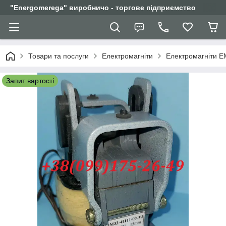
"Еnergomerega" виробничо - торгове підприємство
Товари та послуги
Електромагніти
Електромагніти Е
Запит вартості