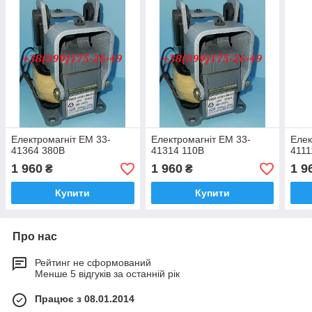
Електромагніт ЕМ 33-
Електромагніт ЕМ 33-
Елек
41364 380В
41314 110В
4111
1 960
1 960
1 9
₴
₴
Купити
Купити
Про нас
Рейтинг не сформований
Менше 5 відгуків за останній рік
Працює з 08.01.2014