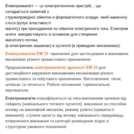
Електромагніт
— це
електротехнічне пристрій, , що
складається зазвичай з
струмопровідної обмотки и феромагнітного осердя, який намагнічу
ється (купує властивості
магніту) при проходження по обмотке електричного тока. Електром
агніти використовують в основном для створення
магнітного потока
(в електричних машинах) и зусилля (в приводних механизмах).
Електромагніти ЕМ 33
призначені для застосування в виконавчих
механізмах різного промислового призначення.
Предназначены
електромагнітні здатності ЕМ 33
для
дистанційного керування виконавчими механізмами різного
промислового та побутового призначення. Виготовлення: тягне,
штовхає та тягнеться. Робоче положення: горизонтальне,
вертикальне.
Електромагніти
класифікуються за типо-виконанням залежно від
габариту (номінального тягового зусилля), виконання за способом
впливу на виконавчий механізм, режиму роботи (тривалості
вмикання), ступеня захисту від впливу зовнішнього середовища,
кліматичного виконання та категорії розміщення згідно зі
.
структурою умовного позначення